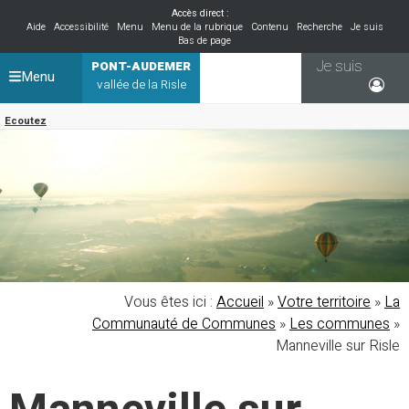
Accès direct :
Aide
Accessibilité
Menu
Menu de la rubrique
Contenu
Recherche
Je suis
Bas de page
Je suis
PONT-AUDEMER
Menu
vallée de la Risle
Ecoutez
Vous êtes ici :
Accueil
»
Votre territoire
»
La
Communauté de Communes
»
Les communes
»
Manneville sur Risle