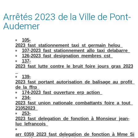
Arrêtés 2023 de la Ville de Pont-
Audemer
105-
2023_fast_stationnement_taxi_st_germain_helou_
107-2023_fast_stationnement_allo_taxi_delabarre_
126-2023_fast_designation_membres_cst_
137-
2023_fast_lutte_contre_le_bruit_foire_jours_gras_2023
_
139-
2023_fast_portant_autorisation_de_balisage_au_profit_
de_la_ffrp_
174-2023_fast_ouverture_erp_action_
234-
2023_fast_union_nationale_combattants_foire_a_tout_
21052023_
253-
2023_fast_delegation_de_fonction_à_Monsieur_jean-
luc_lefrancois_
arr_0359_2023_fast_delegation_de_fonction_à_Mme_Si