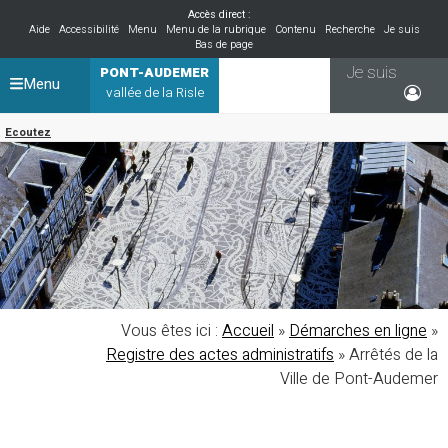
Accès direct :
Aide
Accessibilité
Menu
Menu de la rubrique
Contenu
Recherche
Je suis
Bas de page
Je suis
PONT-AUDEMER
Menu
vallée de la Risle
Ecoutez
Vous êtes ici :
Accueil
»
Démarches en ligne
»
Registre des actes administratifs
»
Arrêtés de la
Ville de Pont-Audemer