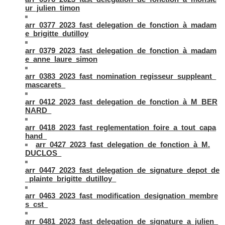
ur_julien_timon
arr_0377_2023_fast_delegation_de_fonction_à_madam
e_brigitte_dutilloy
arr_0379_2023_fast_delegation_de_fonction_à_madam
e_anne_laure_simon
arr_0383_2023_fast_nomination_regisseur_suppleant_
mascarets_
arr_0412_2023_fast_delegation_de_fonction_à_M_BER
NARD_
arr_0418_2023_fast_reglementation_foire_a_tout_capa
hand_
arr_0427_2023_fast_delegation_de_fonction_à_M.
DUCLOS_
arr_0447_2023_fast_delegation_de_signature_depot_de
_plainte_brigitte_dutilloy_
arr_0463_2023_fast_modification_designation_membre
s_cst_
arr_0481_2023_fast_delegation_de_signature_a_julien_