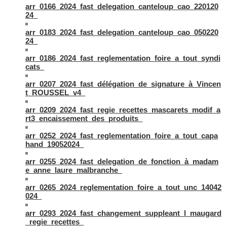
arr_0166_2024_fast_delegation_canteloup_cao_220120
24_
arr_0183_2024_fast_delegation_canteloup_cao_050220
24_
arr_0186_2024_fast_reglementation_foire_a_tout_syndi
cats_
arr_0207_2024_fast_délégation_de_signature_à_Vincen
t_ROUSSEL_v4_
arr_0209_2024_fast_regie_recettes_mascarets_modif_a
rt3_encaissement_des_produits_
arr_0252_2024_fast_reglementation_foire_a_tout_capa
hand_19052024_
arr_0255_2024_fast_delegation_de_fonction_à_madam
e_anne_laure_malbranche_
arr_0265_2024_reglementation_foire_a_tout_unc_14042
024_
arr_0293_2024_fast_changement_suppleant_l_maugard
_regie_recettes_