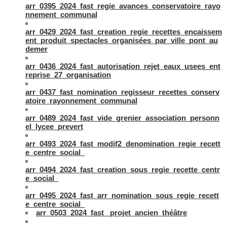
arr_0395_2024_fast_regie_avances_conservatoire_rayo
nnement_communal
arr_0429_2024_fast_creation_regie_recettes_encaissem
ent_produit_spectacles_organisées_par_ville_pont_au
demer
arr_0436_2024_fast_autorisation_rejet_eaux_usees_ent
reprise_27_organisation
arr_0437_fast_nomination_regisseur_recettes_conserv
atoire_rayonnement_communal
arr_0489_2024_fast_vide_grenier_association_personn
el_lycee_prevert
arr_0493_2024_fast_modif2_denomination_regie_recett
e_centre_social_
arr_0494_2024_fast_creation_sous_regie_recette_centr
e_social_
arr_0495_2024_fast_arr_nomination_sous_regie_recett
e_centre_social_
arr_0503_2024_fast_ projet_ancien_théâtre