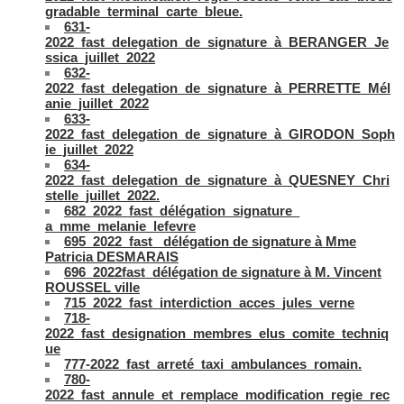
gradable_terminal_carte_bleue.
631-
2022_fast_delegation_de_signature_à_BERANGER_Je
ssica_juillet_2022
632-
2022_fast_delegation_de_signature_à_PERRETTE_Mél
anie_juillet_2022
633-
2022_fast_delegation_de_signature_à_GIRODON_Soph
ie_juillet_2022
634-
2022_fast_delegation_de_signature_à_QUESNEY_Chri
stelle_juillet_2022.
682_2022_fast_délégation_signature_
a_mme_melanie_lefevre
695_2022_fast_ délégation de signature à Mme
Patricia DESMARAIS
696_2022fast_délégation de signature à M. Vincent
ROUSSEL ville
715_2022_fast_interdiction_acces_jules_verne
718-
2022_fast_designation_membres_elus_comite_techniq
ue
777-2022_fast_arreté_taxi_ambulances_romain.
780-
2022_fast_annule_et_remplace_modification_regie_rec