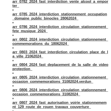
arr_0782_2024_fast_interdiction_vente_alcool_a_empor
ter_
arr_0785_2024_interdiction_stationnement_occupation
_domaine_public_binocles_28062024_
arr_0786_2024_interdiction_circulation_stationnement_
fete_musique_2024_
arr_0802_2024_interdiction_circulation_stationnement_
commemorations_du_18062024_
arr_0803_2024_fast_interdiction_circulation_place_de_l
a_ville_21062024_
arr_0804_2024_fast_deplacement_de_la_salle_de_video
protection_
arr_0805_2024_interdiction_circulation_stationnement_
occasion_commemorations_31082024.verdun_
arr_0806_2024_interdiction_circulation_stationnement_
occasion_commemorations_31082024_
arr_0807_2024_fast_autorisation_voirie_stationnemem
nt_129_route_de_rouen_travaux_couverture_