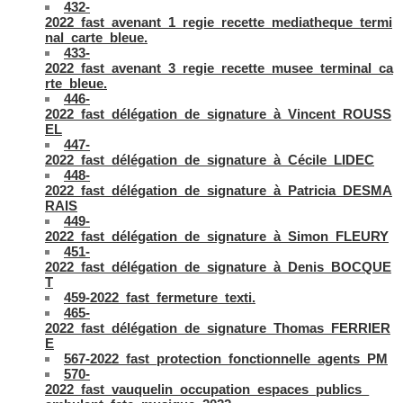
432-
2022_fast_avenant_1_regie_recette_mediatheque_termi
nal_carte_bleue.
433-
2022_fast_avenant_3_regie_recette_musee_terminal_ca
rte_bleue.
446-
2022_fast_délégation_de_signature_à_Vincent_ROUSS
EL
447-
2022_fast_délégation_de_signature_à_Cécile_LIDEC
448-
2022_fast_délégation_de_signature_à_Patricia_DESMA
RAIS
449-
2022_fast_délégation_de_signature_à_Simon_FLEURY
451-
2022_fast_délégation_de_signature_à_Denis_BOCQUE
T
459-2022_fast_fermeture_texti.
465-
2022_fast_délégation_de_signature_Thomas_FERRIER
E
567-2022_fast_protection_fonctionnelle_agents_PM
570-
2022_fast_vauquelin_occupation_espaces_publics_