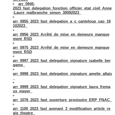
arr_0945-
2023_fast_delegation_fonction_officier_etat_civil_Anne
-Laure_malbranche_simon_30092023_
arr_0955_2023_fast_delegation_a_c_canteloup_cao_16
102023_
arr_0956_2023_Arrêté_de_mise_en_demeure_manque
ment_RSD
arr_0975_2023_Arrêté_de_mise_en_demeure_manque
ment_RSD
arr_0997_2023_fast_delegation_signature_isabelle_ber
gamo_
arr_0998_2023_fast_delegation_signature_amelie_allais
_
arr_0999_2023_fast_delegation_signature_laura_frema
ux_mayer_
arr_1076_2023_fast_ouverture_provisoire_ERP_FNAC_
arr_1100_2023_fast_avenant_3_modification_article_re
gie_theatre_