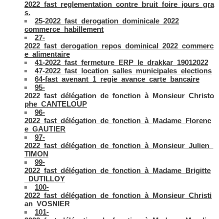
2022_fast_reglementation_contre_bruit_foire_jours_gra
s.
25-2022_fast_derogation_dominicale_2022
commerce_habillement
27-
2022_fast_derogation_repos_dominical_2022_commerc
e_alimentaire
41-2022_fast_fermeture_ERP_le_drakkar_19012022
47-2022_fast_location_salles_municipales_elections
64-fast_avenant_1_regie_avance_carte_bancaire
95-
2022_fast_délégation_de_fonction_à_Monsieur_Christo
phe_CANTELOUP
96-
2022_fast_délégation_de_fonction_à_Madame_Florenc
e_GAUTIER
97-
2022_fast_délégation_de_fonction_à_Monsieur_Julien_
TIMON
99-
2022_fast_délégation_de_fonction_à_Madame_Brigitte
_DUTILLOY
100-
2022_fast_délégation_de_fonction_à_Monsieur_Christi
an_VOSNIER
101-