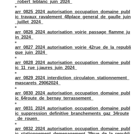
_robert_leblanc_juin_2024_
arr_0825_2024_autorisation_occupation_domaine_publ
ic_travaux_ravalement_48place_general_de_gaulle_juin
_juillet_2024_
arr_0826_2024_autorisation_voirie_passage_flamme_ju
in_2024_
arr_0827_2024_autorisation_voirie_42rue_de_la_republi
que_juin_2024_
arr_0828_2024_autorisation_occupation_domaine_publ
ic_11_rue_j.jaures_juin_2024_
arr_0829_2024_interdiction_circulaton_stationnement_
mascarets_29062024_
arr_0830_2024_autorisation_occupation_domaine_publ
ic_64route_de_bernay_terrassement_
arr_0831_2024_autorisation_occupation_domaine_publ
ic_suppression_definitive_branchements_gaz_34route
_de_rouen_
arr_0832_2024_autorisation_occupation_domaine_publ
ic_stationnement_demenagement_29rue_de_la_republi