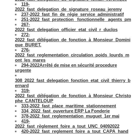
119-
2022_fast_delegation_de_signature_roseau_jeremy
237-2022_fast_fin_de_régie_service_administratif
251-2022_fast_protection_ fonctionnelle_ agents_pm
267-
2022_fast_delegation_officier_etat_civil_r_duclos
272-
2022_fast_délégation_de_fonction_à_Monsieur_Domini
que_BURET.
276-
2022_fast_reglementation_circulation_poids_lourds_m
ont_les_mares
294-2022Arrêté de mise en sécurité procedure
urgente
308_2022_fast_delegation_fonction_etat_civil_thierry_b
ernard
319-
2022_fast_délégation_de_fonction_à_Monsieur_Christo
phe_CANTELOUP
333-2022_fast_place_maritime_stationnement
334_2022_fast_ouverture ERP La Fonderie
378-2022_fast_reglementation_muguet_1er mai
419-
2022_fast_règlement_foire_a_tout_UNC_04092022
420-2022_fast_reglement_foire_a_tout_CAPA_hand