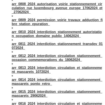
arr_0808_2024_autorisation_voirie_stationnememnt_cir
culation_rue_luxembourg_avenue_europe_17062024_et
_27062024_
arr_0809_2024_permission_voirie_travaux_adduction_fi
bre_station_epuration_
arr_0810_2024_interdiction_stationnement_autoristatio
n_occupation_domaine_public_14062024_
arr_0811_2024_interdiction_stationnement_transdev_01
072024_
arr_0812_2024_interdiction_circulation_stationnement_
occasion_commemorations_du_18062024_
arr_0813_2024_interdiction_circulation_et_stationneme
nt_mascarets_1072024_
arr_0814_2024_interdiction_circulation_stationnement_
mascarets_ponto_retro_
arr_0815_2024_interdiction_circulation_stationnement_
mascarets_29062024_
arr_0816_2024_interdiction_circulation_et_stationneme