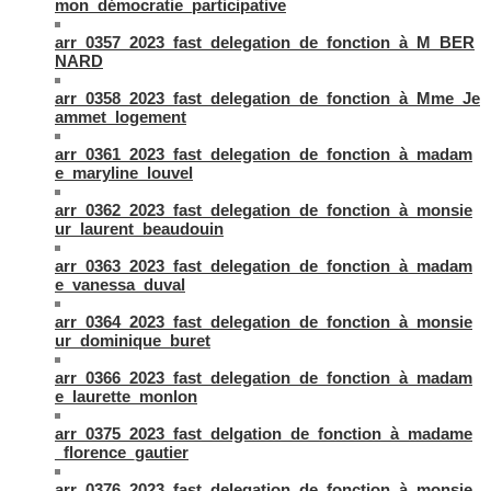
mon_démocratie_participative
arr_0357_2023_fast_delegation_de_fonction_à_M_BER
NARD
arr_0358_2023_fast_delegation_de_fonction_à_Mme_Je
ammet_logement
arr_0361_2023_fast_delegation_de_fonction_à_madam
e_maryline_louvel
arr_0362_2023_fast_delegation_de_fonction_à_monsie
ur_laurent_beaudouin
arr_0363_2023_fast_delegation_de_fonction_à_madam
e_vanessa_duval
arr_0364_2023_fast_delegation_de_fonction_à_monsie
ur_dominique_buret
arr_0366_2023_fast_delegation_de_fonction_à_madam
e_laurette_monlon
arr_0375_2023_fast_delgation_de_fonction_à_madame
_florence_gautier
arr_0376_2023_fast_delegation_de_fonction_à_monsie