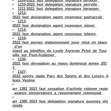
1209-2022_fast_delegation_signature_girodon_
1210-2022_fast_delegation_signature_perrette_
1211-2022_fast_delegation_signature_beranger_
1212-
2022_fast_designation_agent_recenseur_pedrazzoli_
1213-
2022_fast_designation_agent_recenseur_simon_
1214-
2022_fast_designation_agent_recenseur_lefevre_
1218-
2022_fast_permis_stationnement_pour_mise_en_place
_d’un
stand_au_bénéfice_du_Lycée_Agricole_Privé_de_Tour
ville_sur_Pont-Audemer_
1235-
2022_fast_derogation_au_repos_dominical_annee_202
3_
1327-
2022_sports_stade_Parc_des_Sports_et_des_Loisirs_A
lexis_Vastine
arr_1382_2023_fast_cessation_d’activite_robinne_regie
_avance_conservatoire_a_rayonnement_communal_
arr_1385_2023_fast_delegation_signature_quesney_chr
istelle