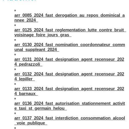
arr_0085_2024_fast_derogation_au_repos_dominical_a
nnee_2024_
arr_0125_2024_fast_reglementation_lutte_contre_bruit_
voisinage_foire_jours_gras_
arr_0130_2024_fast_nomination_coordonnateur_comm
unal_suppleant_2024_
arr_0131_2024_fast_designation_agent_recenseur_202
4_pedrazzoli_
arr_0132_2024_fast_designation_agent_recenseur_202
4_lepiller_
arr_0133_2024_fast_designation_agent_recenseur_202
4_barnaux_
arr_0136_2024_fast_autorisation_stationnement_activit
e_taxi_st_germain_helou_
arr_0137_2024_fast_interdiction_consommation_alcool
_voie_publique_