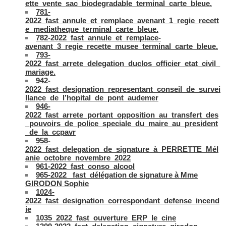
ette_vente_sac_biodegradable_terminal_carte_bleue.
781-
2022_fast_annule_et_remplace_avenant_1_regie_recett
e_mediatheque_terminal_carte_bleue.
782-2022_fast_annule_et_remplace-
avenant_3_regie_recette_musee_terminal_carte_bleue.
793-
2022_fast_arrete_delegation_duclos_officier_etat_civil_
mariage.
942-
2022_fast_designation_representant_conseil_de_survei
llance_de_l’hopital_de_pont_audemer
946-
2022_fast_arrete_portant_opposition_au_transfert_des
_pouvoirs_de_police_speciale_du_maire_au_president
_de_la_ccpavr
958-
2022_fast_delegation_de_signature_à_PERRETTE_Mél
anie_octobre_novembre_2022
961-2022_fast_conso_alcool
965-2022 _fast_délégation de signature à Mme
GIRODON Sophie
1024-
2022_fast_designation_correspondant_defense_incend
ie
1035_2022_fast_ouverture_ERP_le_cine