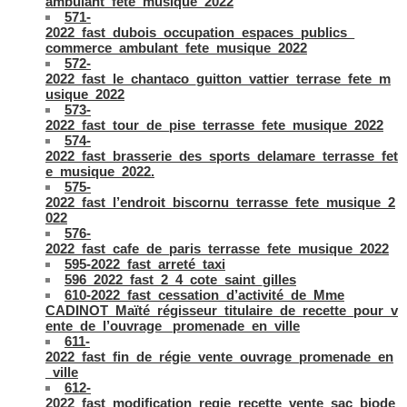
ambulant_fete_musique_2022
571-
2022_fast_dubois_occupation_espaces_publics_
commerce_ambulant_fete_musique_2022
572-
2022_fast_le_chantaco_guitton_vattier_terrase_fete_m
usique_2022
573-
2022_fast_tour_de_pise_terrasse_fete_musique_2022
574-
2022_fast_brasserie_des_sports_delamare_terrasse_fet
e_musique_2022.
575-
2022_fast_l’endroit_biscornu_terrasse_fete_musique_2
022
576-
2022_fast_cafe_de_paris_terrasse_fete_musique_2022
595-2022_fast_arreté_taxi
596_2022_fast_2_4_cote_saint_gilles
610-2022_fast_cessation_d’activité_de_Mme
CADINOT_Maïté_régisseur_titulaire_de_recette_pour_v
ente_de_l’ouvrage _promenade_en_ville
611-
2022_fast_fin_de_régie_vente_ouvrage_promenade_en
_ville
612-
2022_fast_modification_regie_recette_vente_sac_biode