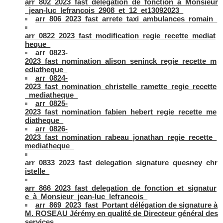
arr_802_2023_fast_delegation_de_fonction_à_Monsieur
_jean-luc_lefrancois_2908_et_12_et13092023_
arr_806_2023_fast_arrete_taxi_ambulances_romain_
arr_0822_2023_fast_modification_regie_recette_mediat
heque_
arr_0823-
2023_fast_nomination_alison_seninck_regie_recette_m
ediatheque_
arr_0824-
2023_fast_nomination_christelle_ramette_regie_recette
_mediatheque_
arr_0825-
2023_fast_nomination_fabien_hebert_regie_recette_me
diatheque_
arr_0826-
2023_fast_nomination_rabeau_jonathan_regie_recette_
mediatheque_
arr_0833_2023_fast_delegation_signature_quesney_chr
istelle_
arr_866_2023_fast_delegation_de_fonction_et_signatur
e_à_Monsieur_jean-luc_lefrancois_
arr_869_2023_fast_Portant délégation de signature à
M. ROSEAU Jérémy en qualité de Directeur général des
services