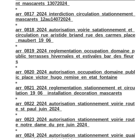
nt_mascarets_13072024_
arr_0817_2024_interdiction_circulation_stationnement_
mascarets_12au14072024_
arr_0818_2024_autorisation_voirie_satationnement_et_
circulation_rue_aristide_briand_rue_des_carmes_place
_maubert_19_06_
arr_0819_2024_reglementation_occupation_domaine_p
ublic_terrasses_hivernales_et_estivales_bar_des_fleur
s
arr_0820_2024_autorisation_occupation_domaine_publ
ic_place_victor_hugo_remise_en_etat_fontaine
arr_0821_2024_reglementation_stationnement_et_circu
lation_19_06__installation_decoration_mascarets
arr_0822_2024_autorisation_stationnement_voirie_rout
e_st_paul_juin_2024_
arr_0823_2024_autorisation_stationnement_voirie_rout
e_notre_dame_du_pre_juin_2024_
arr_0824_2024_autorisation_stationnement_voirie_quai