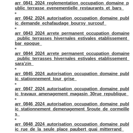
arr_0841_2024_reglementation_occupation_domaine_p
ublic_terrasse_evenementielle_restaurants_et_bars_
arr_0842_2024_autorisation_occupation_domaine_publ
ic_demande_echafaudage_boursy_surcouf_
arr_0843_2024_arrete_permanent_occupation_domaine
_public_terrasses_hivernales_estivales_etablissement_
bar_epoque_
arr_0844_2024_arrete_permanent_occupation_domaine
_public_terrasses_hivernales_estivales_etablissement_
sara’zin_
arr_0845_2024_autorisation_occupation_domaine_publ
ic_stationnement_tour_grise_
arr_0847_2024_autorisation_occupation_domaine_publ
ic_travaux_amenagement_magasin_30rue_republique_
arr_0846_2024_autorisation_occupation_domaine_publ
ic_stationnement_demenagement_5route_de_cormeille
s_
arr_0848_2024_autorisation_occupation_domaine_publ
ic_rue_de_la_seule_place_paubert_quai_mitterrand_