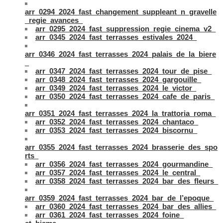
arr_0294_2024_fast_changement_suppleant_n_gravelle
_regie_avances_
arr_0295_2024_fast_suppression_regie_cinema_v2_
arr_0345_2024_fast_terrasses_estivales_2024_
arr_0346_2024_fast_terrasses_2024_palais_de_la_biere
_
arr_0347_2024_fast_terrasses_2024_tour_de_pise_
arr_0348_2024_fast_terrasses_2024_gargouille_
arr_0349_2024_fast_terrasses_2024_le_victor_
arr_0350_2024_fast_terrasses_2024_cafe_de_paris_
arr_0351_2024_fast_terrasses_2024_la_trattoria_roma_
arr_0352_2024_fast_terrasses_2024_chantaco_
arr_0353_2024_fast_terrasses_2024_biscornu_
arr_0355_2024_fast_terrasses_2024_brasserie_des_spo
rts_
arr_0356_2024_fast_terrasses_2024_gourmandine_
arr_0357_2024_fast_terrasses_2024_le_central_
arr_0358_2024_fast_terrasses_2024_bar_des_fleurs_
arr_0359_2024_fast_terrasses_2024_bar_de_l’epoque_
arr_0360_2024_fast_terrasses_2024_bar_des_allies_
arr_0361_2024_fast_terrasses_2024_foine_