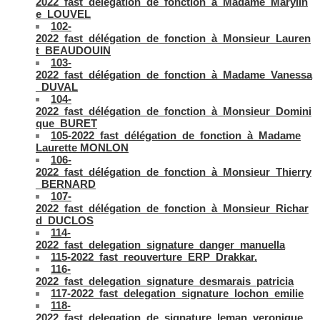
2022_fast_délégation_de_fonction_à_Madame_Marylin
e_LOUVEL
102-
2022_fast_délégation_de_fonction_à_Monsieur_Lauren
t_BEAUDOUIN
103-
2022_fast_délégation_de_fonction_à_Madame_Vanessa
_DUVAL
104-
2022_fast_délégation_de_fonction_à_Monsieur_Domini
que_BURET
105-2022_fast_délégation_de_fonction_à_Madame
Laurette MONLON
106-
2022_fast_délégation_de_fonction_à_Monsieur_Thierry
_BERNARD
107-
2022_fast_délégation_de_fonction_à_Monsieur_Richar
d_DUCLOS
114-
2022_fast_delegation_signature_danger_manuella
115-2022_fast_reouverture_ERP_Drakkar.
116-
2022_fast_delegation_signature_desmarais_patricia
117-2022_fast_delegation_signature_lochon_emilie
118-
2022_fast_delegation_de_signature_leman_veronique