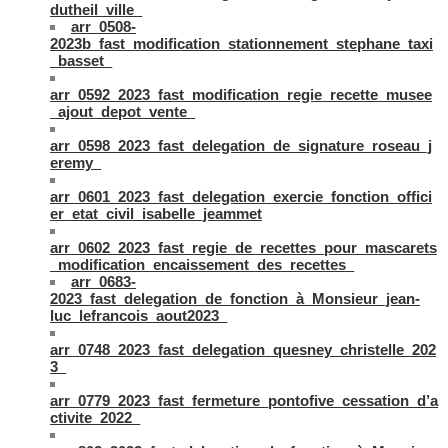
dutheil_ville_
arr_0508-
2023b_fast_modification_stationnement_stephane_taxi
_basset_
arr_0592_2023_fast_modification_regie_recette_musee
_ajout_depot_vente_
arr_0598_2023_fast_delegation_de_signature_roseau_j
eremy_
arr_0601_2023_fast_delegation_exercie_fonction_offici
er_etat_civil_isabelle_jeammet
arr_0602_2023_fast_regie_de_recettes_pour_mascarets
_modification_encaissement_des_recettes_
arr_0683-
2023_fast_delegation_de_fonction_à_Monsieur_jean-
luc_lefrancois_aout2023_
arr_0748_2023_fast_delegation_quesney_christelle_202
3_
arr_0779_2023_fast_fermeture_pontofive_cessation_d’a
ctivite_2022_