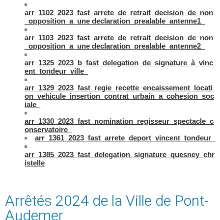
arr_1102_2023_fast_arrete_de_retrait_decision_de_non
_opposition_a_une declaration_prealable_antenne1_
arr_1103_2023_fast_arrete_de_retrait_decision_de_non
_opposition_a_une declaration_prealable_antenne2_
arr_1325_2023_b_fast_delegation_de_signature_à_vinc
ent_tondeur_ville_
arr_1329_2023_fast_regie_recette_encaissement_locati
on_vehicule_insertion_contrat_urbain_a_cohesion_soc
iale_
arr_1330_2023_fast_nomination_regisseur_spectacle_c
onservatoire_
arr_1361_2023_fast_arrete_deport_vincent_tondeur_
arr_1385_2023_fast_delegation_signature_quesney_chr
istelle
Arrêtés 2024 de la Ville de Pont-
Audemer