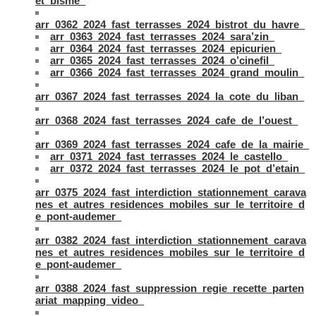
et_bisme_
arr_0362_2024_fast_terrasses_2024_bistrot_du_havre_
arr_0363_2024_fast_terrasses_2024_sara’zin_
arr_0364_2024_fast_terrasses_2024_epicurien_
arr_0365_2024_fast_terrasses_2024_o’cinefil_
arr_0366_2024_fast_terrasses_2024_grand_moulin_
arr_0367_2024_fast_terrasses_2024_la_cote_du_liban_
arr_0368_2024_fast_terrasses_2024_cafe_de_l’ouest_
arr_0369_2024_fast_terrasses_2024_cafe_de_la_mairie_
arr_0371_2024_fast_terrasses_2024_le_castello_
arr_0372_2024_fast_terrasses_2024_le_pot_d’etain_
arr_0375_2024_fast_interdiction_stationnement_carava
nes_et_autres_residences_mobiles_sur_le_territoire_d
e_pont-audemer_
arr_0382_2024_fast_interdiction_stationnement_carava
nes_et_autres_residences_mobiles_sur_le_territoire_d
e_pont-audemer_
arr_0388_2024_fast_suppression_regie_recette_parten
ariat_mapping_video_