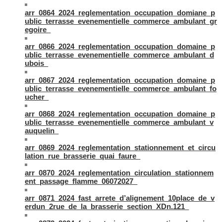
arr_0864_2024_reglementation_occupation_domiane_p
ublic_terrasse_evenementielle_commerce_ambulant_gr
egoire_
arr_0866_2024_reglementation_occupation_domaine_p
ublic_terrasse_evenementielle_commerce_ambulant_d
ubois_
arr_0867_2024_reglementation_occupation_domaine_p
ublic_terrasse_evenementielle_commerce_ambulant_fo
ucher_
arr_0868_2024_reglementation_occupation_domaine_p
ublic_terrasse_evenementielle_commerce_ambulant_v
auquelin_
arr_0869_2024_reglementation_stationnement_et_circu
lation_rue_brasserie_quai_faure_
arr_0870_2024_reglementation_circulation_stationnem
ent_passage_flamme_06072027_
arr_0871_2024_fast_arrete_d’alignement_10place_de_v
erdun_2rue_de_la_brasserie_section_XDn.121_