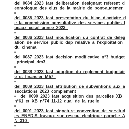
del_0084_2023_fast_deliberation_designant_referent_d
eontologue_des_elus_de_la_mairie_de_pont-audemer_
del_0085_2023_fast_presentation_du_bilan_d’activite_d
e_la_commission_consultative_des_services_publics_l
ocaux_ccspl_annee_2023_
del_0086_2023_fast_modification_du_contrat_de_deleg
ation_de_service_public_dsp_relative_a_l’exploitation_
du_cinema_
del_0087_2023_fast_decision_modificative_n°3_budget
_principal_dm3_
del_0088_2023_fast_adoption_du_reglement_budgetair
e_et_financier_M57_
del_0089_2023_fast_attribution_de_subventions_aux_a
ssociations_2023_complement_
del_0090_2023_fast_acquisition_des_parcelles_XB_
n°61_et_XB_n°74_11-12_quai_de_la_ruelle_
del_0091_2023_fast_signature_convention_de_servitud
es_ENEDIS_travaux_sur_reseau_electrique_parcelle_A
N_310_