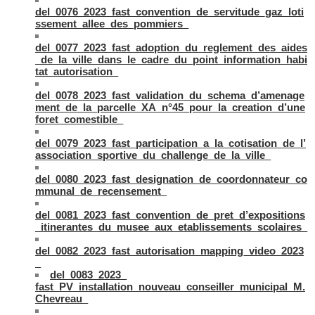
del_0076_2023_fast_convention_de_servitude_gaz_loti
ssement_allee_des_pommiers_
del_0077_2023_fast_adoption_du_reglement_des_aides
_de_la_ville_dans_le_cadre_du_point_information_habi
tat_autorisation_
del_0078_2023_fast_validation_du_schema_d’amenage
ment_de_la_parcelle_XA_n°45_pour_la_creation_d’une
foret_comestible_
del_0079_2023_fast_participation_a_la_cotisation_de_l’
association_sportive_du_challenge_de_la_ville_
del_0080_2023_fast_designation_de_coordonnateur_co
mmunal_de_recensement_
del_0081_2023_fast_convention_de_pret_d’expositions
_itinerantes_du_musee_aux_etablissements_scolaires_
del_0082_2023_fast_autorisation_mapping_video_2023
_
del_0083_2023_
fast_PV_installation_nouveau_conseiller_municipal_M.
Chevreau_