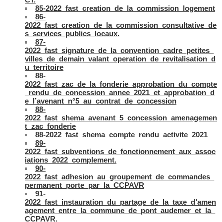
85-2022_fast_creation_de_la_commission_logement
86-
2022_fast_creation_de_la_commission_consultative_de
s_services_publics_locaux.
87-
2022_fast_signature_de_la_convention_cadre_petites_
villes_de_demain_valant_operation_de_revitalisation_d
u_territoire
88-
2022_fast_zac_de_la_fonderie_approbation_du_compte
_rendu_de_concession_annee_2021_et_approbation_d
e_l’avenant_n°5_au_contrat_de_concession
88-
2022_fast_shema_avenant_5_concession_amenagemen
t_zac_fonderie
88-2022_fast_shema_compte_rendu_activite_2021
89-
2022_fast_subventions_de_fonctionnement_aux_assoc
iations_2022_complement.
90-
2022_fast_adhesion_au_groupement_de_commandes_
permanent_porte_par_la_CCPAVR
91-
2022_fast_instauration_du_partage_de_la_taxe_d’amen
agement_entre_la_commune_de_pont_audemer_et_la_
CCPAVR.