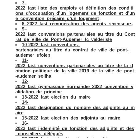
7-
2022_fast_liste_des_emplois_et_définition_des_conditi
ons_d’occupation_d’un_logement_de_fonction_et_d’un
e_convention_précaire_d’un_logement
8- 2022_fast_rémunération_des_agents_recenseurs
9–
2022_fast_conventions_partenariales_au_titre_du_Cont
rat_de_Ville_de_Pont-Audemer_fc_valderisle
10-2022_fast_conventions_
partenariales_au_titre_du_contrat_de_ville_de_pont-
audemer_ufolep
11-
2022_fast_conventions_partenariales_au_titre_de_la_d
otation_politique_de_la_ville_2019_de_la_ville_de_pont
-audemer_soliha
12-
2022_fast_gymnasiade_normandie_2022_convention_v
alidation_de_principe
13-2022_fast_election_du_maire
14-
2022_fast_designation_du_nombre_des_adjoints_au_m
aire
15-2022_fast_election_des_adjoints_au_maire
16-
2022_fast_indemnité_de_fonction_des_adjoints_et_des
_conseillers_délégués