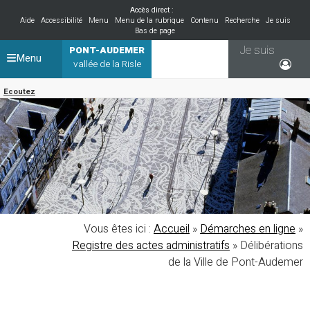
Accès direct :
Aide
Accessibilité
Menu
Menu de la rubrique
Contenu
Recherche
Je suis
Bas de page
Je suis
PONT-AUDEMER
Menu
vallée de la Risle
Ecoutez
Vous êtes ici :
Accueil
»
Démarches en ligne
»
Registre des actes administratifs
»
Délibérations
de la Ville de Pont-Audemer