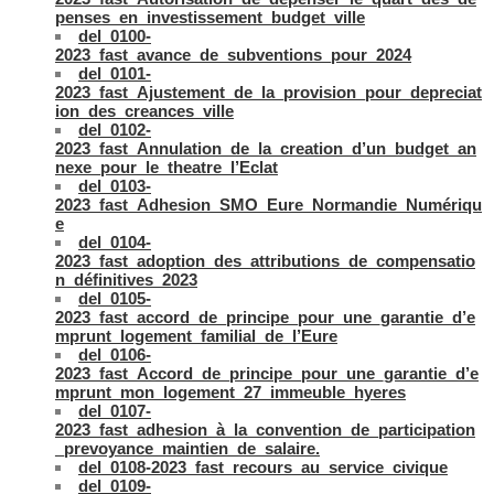
penses_en_investissement_budget_ville
del_0100-
2023_fast_avance_de_subventions_pour_2024
del_0101-
2023_fast_Ajustement_de_la_provision_pour_depreciat
ion_des_creances_ville
del_0102-
2023_fast_Annulation_de_la_creation_d’un_budget_an
nexe_pour_le_theatre_l’Eclat
del_0103-
2023_fast_Adhesion_SMO_Eure_Normandie_Numériqu
e
del_0104-
2023_fast_adoption_des_attributions_de_compensatio
n_définitives_2023
del_0105-
2023_fast_accord_de_principe_pour_une_garantie_d’e
mprunt_logement_familial_de_l’Eure
del_0106-
2023_fast_Accord_de_principe_pour_une_garantie_d’e
mprunt_mon_logement_27_immeuble_hyeres
del_0107-
2023_fast_adhesion_à_la_convention_de_participation
_prevoyance_maintien_de_salaire.
del_0108-2023_fast_recours_au_service_civique
del_0109-