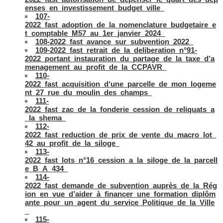
enses_en_investissement_budget_ville_
107-
2022_fast_adoption_de_la_nomenclature_budgetaire_e
t_comptable_M57_au_1er_janvier_2024_
108-2022_fast_avance_sur_subvention_2022_
109-2022_fast_retrait_de_la_deliberation_n°91-
2022_portant_instauration_du_partage_de_la_taxe_d’a
menagement_au_profit_de_la_CCPAVR_
110-
2022_fast_acquisition_d‘une_parcelle_de_mon_logeme
nt_27_rue_du_moulin_des_champs_
111-
2022_fast_zac_de_la_fonderie_cession_de_reliquats_a
_la_shema_
112-
2022_fast_reduction_de_prix_de_vente_du_macro_lot_
42_au_profit_de_la_siloge_
113-
2022_fast_lots_n°16_cession_a_la_siloge_de_la_parcell
e_B_A_434_
114-
2022_fast_demande_de_subvention_auprès_de_la_Rég
ion_en_vue_d’aider_à_financer_une_formation_diplôm
ante_pour_un_agent_du_service_Politique_de_la_Ville
_
115-