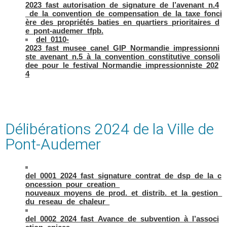
2023_fast_autorisation_de_signature_de_l’avenant_n.4
_de_la_convention_de_compensation_de_la_taxe_fonci
ère_des_propriétés_baties_en_quartiers_prioritaires_d
e_pont-audemer_tfpb.
del_0110-
2023_fast_musee_canel_GIP_Normandie_impressionni
ste_avenant_n.5_à_la_convention_constitutive_consoli
dee_pour_le_festival_Normandie_impressionniste_202
4
Délibérations 2024 de la Ville de
Pont-Audemer
del_0001_2024_fast_signature_contrat_de_dsp_de_la_c
oncession_pour_creation_
nouveaux_moyens_de_prod._et_distrib._et_la_gestion_
du_reseau_de_chaleur_
del_0002_2024_fast_Avance_de_subvention_à_l’associ