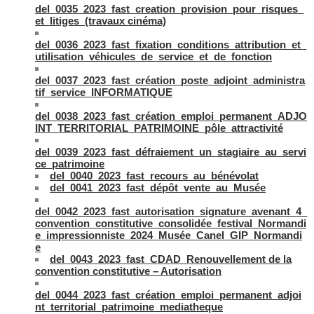
del_0035_2023_fast_creation_provision_pour_risques_
et_litiges_(travaux cinéma)
del_0036_2023_fast_fixation_conditions_attribution_et_
utilisation_véhicules_de_service_et_de_fonction
del_0037_2023_fast_création_poste_adjoint_administra
tif_service_INFORMATIQUE
del_0038_2023_fast_création_emploi_permanent_ADJO
INT_TERRITORIAL_PATRIMOINE_pôle_attractivité
del_0039_2023_fast_défraiement_un_stagiaire_au_servi
ce_patrimoine
del_0040_2023_fast_recours_au_bénévolat
del_0041_2023_fast_dépôt_vente_au_Musée
del_0042_2023_fast_autorisation_signature_avenant_4_
convention_constitutive_consolidée_festival_Normandi
e_impressionniste_2024_Musée_Canel_GIP_Normandi
e
del_0043_2023_fast_CDAD_Renouvellement de la
convention constitutive – Autorisation
del_0044_2023_fast_création_emploi_permanent_adjoi
nt_territorial_patrimoine_mediatheque