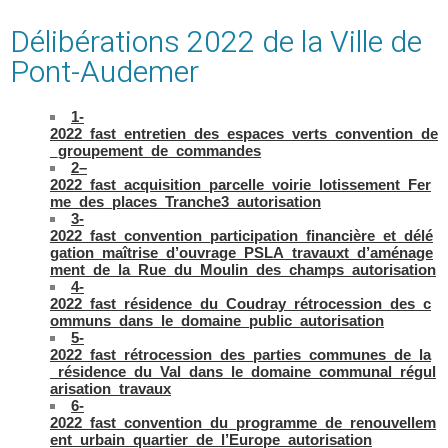
Délibérations 2022 de la Ville de
Pont-Audemer
1-
2022_fast_entretien_des_espaces_verts_convention_de
_groupement_de_commandes
2–
2022_fast_acquisition_parcelle_voirie_lotissement_Fer
me_des_places_Tranche3_autorisation
3-
2022_fast_convention_participation_financière_et_délé
gation_maîtrise_d’ouvrage_PSLA_travauxt_d’aménage
ment_de_la_Rue_du_Moulin_des_champs_autorisation
4-
2022_fast_résidence_du_Coudray_rétrocession_des_c
ommuns_dans_le_domaine_public_autorisation
5-
2022_fast_rétrocession_des_parties_communes_de_la
_résidence_du_Val_dans_le_domaine_communal_régul
arisation_travaux
6-
2022_fast_convention_du_programme_de_renouvellem
ent_urbain_quartier_de_l’Europe_autorisation