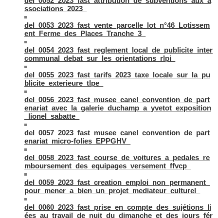
del_0052_2023_fast_attribution_de_subventions_aux_a
ssociations_2023_
del_0053_2023_fast_vente_parcelle_lot_n°46_Lotissem
ent_Ferme_des_Places_Tranche_3_
del_0054_2023_fast_reglement_local_de_publicite_inter
communal_debat_sur_les_orientations_rlpi_
del_0055_2023_fast_tarifs_2023_taxe_locale_sur_la_pu
blicite_exterieure_tlpe_
del_0056_2023_fast_musee_canel_convention_de_part
enariat_avec_la_galerie_duchamp_a_yvetot_exposition
_lionel_sabatte_
del_0057_2023_fast_musee_canel_convention_de_part
enariat_micro-folies_EPPGHV_
del_0058_2023_fast_course_de_voitures_a_pedales_re
mboursement_des_equipages_versement_ffvcp_
del_0059_2023_fast_creation_emploi_non_permanent_
pour_mener_a_bien_un_projet_mediateur_culturel_
del_0060_2023_fast_prise_en_compte_des_sujétions_li
ées_au_travail_de_nuit_du_dimanche_et_des_jours_fér