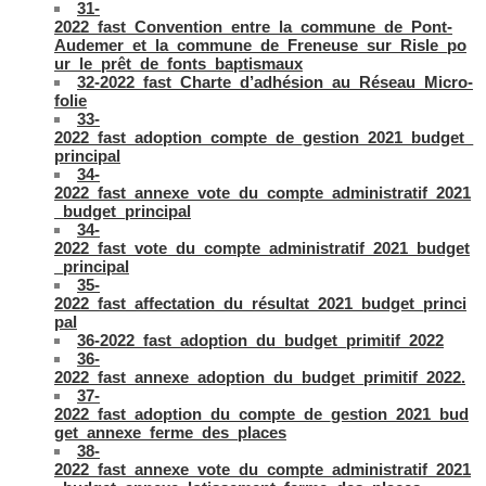
31-
2022_fast_Convention_entre_la_commune_de_Pont-
Audemer_et_la_commune_de_Freneuse_sur_Risle_po
ur_le_prêt_de_fonts_baptismaux
32-2022_fast_Charte_d’adhésion_au_Réseau_Micro-
folie
33-
2022_fast_adoption_compte_de_gestion_2021_budget_
principal
34-
2022_fast_annexe_vote_du_compte_administratif_2021
_budget_principal
34-
2022_fast_vote_du_compte_administratif_2021_budget
_principal
35-
2022_fast_affectation_du_résultat_2021_budget_princi
pal
36-2022_fast_adoption_du_budget_primitif_2022
36-
2022_fast_annexe_adoption_du_budget_primitif_2022.
37-
2022_fast_adoption_du_compte_de_gestion_2021_bud
get_annexe_ferme_des_places
38-
2022_fast_annexe_vote_du_compte_administratif_2021