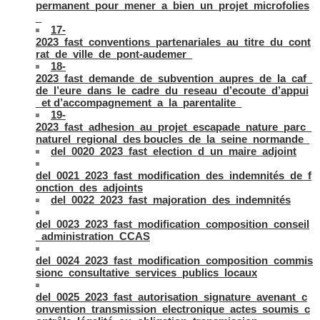
permanent_pour_mener_a_bien_un_projet_microfolies
_
17-
2023_fast_conventions_partenariales_au_titre_du_cont
rat_de_ville_de_pont-audemer_
18-
2023_fast_demande_de_subvention_aupres_de_la_caf_
de_l’eure_dans_le_cadre_du_reseau_d’ecoute_d’appui
_et d’accompagnement_a_la_parentalite_
19-
2023_fast_adhesion_au_projet_escapade_nature_parc_
naturel_regional_des boucles_de_la_seine_normande_
del_0020_2023_fast_election_d_un_maire_adjoint
del_0021_2023_fast_modification_des_indemnités_de_f
onction_des_adjoints
del_0022_2023_fast_majoration_des_indemnités
del_0023_2023_fast_modification_composition_conseil
_administration_CCAS
del_0024_2023_fast_modification_composition_commis
sionc_consultative_services_publics_locaux
del_0025_2023_fast_autorisation_signature_avenant_c
onvention_transmission_electronique_actes_soumis_c