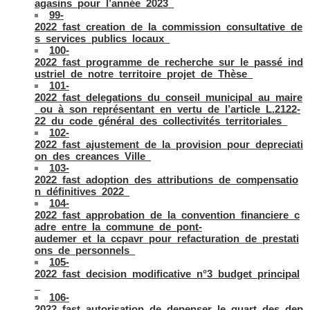
agasins_pour_l’année_2023_
99-
2022_fast_creation_de_la_commission_consultative_de
s_services_publics_locaux_
100-
2022_fast_programme_de_recherche_sur_le_passé_ind
ustriel_de_notre_territoire_projet_de_Thèse_
101-
2022_fast_delegations_du_conseil_municipal_au_maire
_ou_à_son_représentant_en_vertu_de_l’article_L.2122-
22_du_code_général_des_collectivités_territoriales_
102-
2022_fast_ajustement_de_la_provision_pour_depreciati
on_des_creances_Ville_
103-
2022_fast_adoption_des_attributions_de_compensatio
n_définitives_2022_
104-
2022_fast_approbation_de_la_convention_financiere_c
adre_entre_la_commune_de_pont-
audemer_et_la_ccpavr_pour_refacturation_de_prestati
ons_de_personnels_
105-
2022_fast_decision_modificative_n°3_budget_principal
_
106-
2022_fast_autorisation_de_depenser_le_quart_des_dep