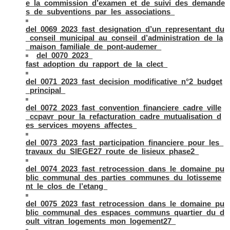
e_la_commission_d’examen_et_de_suivi_des_demande
s_de_subventions_par_les_associations_
del_0069_2023_fast_designation_d’un_representant_du
_conseil_municipal_au_conseil_d’administration_de_la
_maison_familiale_de_pont-audemer_
del_0070_2023_
fast_adoption_du_rapport_de_la_clect_
del_0071_2023_fast_decision_modificative_n°2_budget
_principal_
del_0072_2023_fast_convention_financiere_cadre_ville
_ccpavr_pour_la_refacturation_cadre_mutualisation_d
es_services_moyens_affectes_
del_0073_2023_fast_participation_financiere_pour_les_
travaux_du_SIEGE27_route_de_lisieux_phase2_
del_0074_2023_fast_retrocession_dans_le_domaine_pu
blic_communal_des_parties_communes_du_lotisseme
nt_le_clos_de_l’etang_
del_0075_2023_fast_retrocession_dans_le_domaine_pu
blic_communal_des_espaces_communs_quartier_du_d
oult_vitran_logements_mon_logement27_