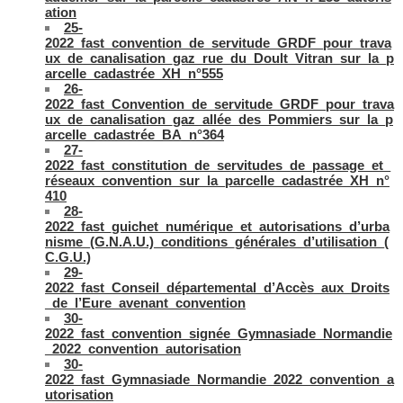
ation
25-
2022_fast_convention_de_servitude_GRDF_pour_trava
ux_de_canalisation_gaz_rue_du_Doult_Vitran_sur_la_p
arcelle_cadastrée_XH_n°555
26-
2022_fast_Convention_de_servitude_GRDF_pour_trava
ux_de_canalisation_gaz_allée_des_Pommiers_sur_la_p
arcelle_cadastrée_BA_n°364
27-
2022_fast_constitution_de_servitudes_de_passage_et_
réseaux_convention_sur_la_parcelle_cadastrée_XH_n°
410
28-
2022_fast_guichet_numérique_et_autorisations_d’urba
nisme_(G.N.A.U.)_conditions_générales_d’utilisation_(
C.G.U.)
29-
2022_fast_Conseil_départemental_d’Accès_aux_Droits
_de_l’Eure_avenant_convention
30-
2022_fast_convention_signée_Gymnasiade_Normandie
_2022_convention_autorisation
30-
2022_fast_Gymnasiade_Normandie_2022_convention_a
utorisation