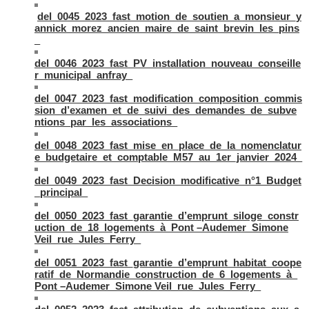
del_0045_2023_fast_motion_de_soutien_a_monsieur_y
annick_morez_ancien_maire_de_saint_brevin_les_pins
_
del_0046_2023_fast_PV_installation_nouveau_conseille
r_municipal_anfray_
del_0047_2023_fast_modification_composition_commis
sion_d’examen_et_de_suivi_des_demandes_de_subve
ntions_par_les_associations_
del_0048_2023_fast_mise_en_place_de_la_nomenclatur
e_budgetaire_et_comptable_M57_au_1er_janvier_2024_
del_0049_2023_fast_Decision_modificative_n°1_Budget
_principal_
del_0050_2023_fast_garantie_d’emprunt_siloge_constr
uction_de_18_logements_à_Pont –Audemer_Simone
Veil_rue_Jules_Ferry_
del_0051_2023_fast_garantie_d’emprunt_habitat_coope
ratif_de_Normandie_construction_de_6_logements_à_
Pont –Audemer_Simone
Veil_rue_Jules_Ferry_