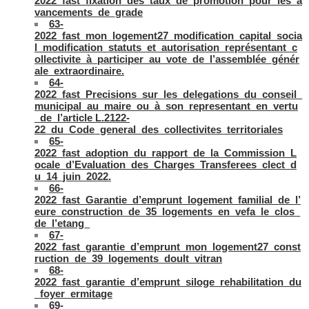
2022_fast_fixation_des_taux_de_promotion_pour_les_a
vancements_de_grade
63-
2022_fast_mon_logement27_modification_capital_socia
l_modification_statuts_et_autorisation_représentant_c
ollectivite_à_participer_au_vote_de_l’assemblée_génér
ale_extraordinaire.
64-
2022_fast_Precisions_sur_les_delegations_du_conseil_
municipal_au_maire_ou_à_son_representant_en_vertu
_de_l’article L.2122-
22_du_Code_general_des_collectivites_territoriales
65-
2022_fast_adoption_du_rapport_de_la_Commission_L
ocale_d’Evaluation_des_Charges_Transferees_clect_d
u_14_juin_2022.
66-
2022_fast_Garantie_d’emprunt_logement_familial_de_l’
eure_construction_de_35_logements_en_vefa_le_clos_
de_l’etang_
67-
2022_fast_garantie_d’emprunt_mon_logement27_const
ruction_de_39_logements_doult_vitran
68-
2022_fast_garantie_d’emprunt_siloge_rehabilitation_du
_foyer_ermitage
69-