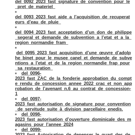
del_0092_2023_fast_signature_de_convention_pour_le
_pret_de_materiel_
del_0093_2023_fast_aide_a_l’acquisition_de_recuperat
eurs_d’eau_de_pluie_
del_0094_2023_fast_acceptation_d’un_don_de_philippe
_segeral_et_demande_de_subvention_a_l’etat_et_a_la_
region_normandie_fram_
del_0095_2023_fast_acquisition_d’une_œuvre_d’adolp
he_binet_pour_le_musee_canel_et_demande_de_subve
ntions_a_l’etat_et_de_la_region_normandie_frap_pour
_sa_restauration_
del_0096-
2023_fast_ZAC_de_la_fonderie_approbation_du_compt
e_rendu_de_concession_annee_2022_crac_et_non_app
robation_de_l’avenant_n.6_au_contrat_de_concession-
1
del_0097-
2023_fast_autorisation_de_signature_pour_convention
_de_servitude_suite_à_division_parcellaire_enedis.
del_0098-
2023_fast_autorisation_d’ouverture_dominicale_des_m
agasins_pour_l’annee_2024
del_0099-
2023_fast_Autorisation_de_depenser_le_quart_des_de