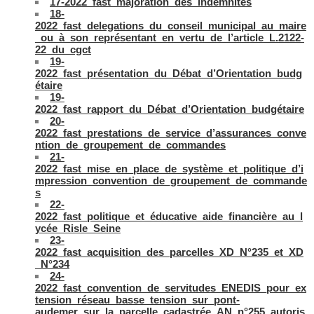
17-2022_fast_majoration_des_indemnités
18-
2022_fast_delegations_du_conseil_municipal_au_maire
_ou_à_son_représentant_en_vertu_de_l’article_L.2122-
22_du_cgct
19-
2022_fast_présentation_du_Débat_d’Orientation_budg
étaire
19-
2022_fast_rapport_du_Débat_d’Orientation_budgétaire
20-
2022_fast_prestations_de_service_d’assurances_conve
ntion_de_groupement_de_commandes
21-
2022_fast_mise_en_place_de_système_et_politique_d’i
mpression_convention_de_groupement_de_commande
s
22-
2022_fast_politique_et_éducative_aide_financière_au_l
ycée_Risle_Seine
23-
2022_fast_acquisition_des_parcelles_XD_N°235_et_XD
_N°234
24-
2022_fast_convention_de_servitudes_ENEDIS_pour_ex
tension_réseau_basse_tension_sur_pont-
audemer_sur_la_parcelle_cadastrée_AN_n°255_autoris