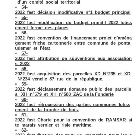
_d’un_comité_social_territorial
54-
2022_fast_décision_modificative_n°1_budget_principal
55-
2022_fast_modification_du_budget_primitif_2022_lotiss
ement_ferme_des_places
56-
2022_fast_convention_de_financement_projet_d’aména
gement_friche_cartonnerie_entre_commune_de_ponta
udemer_et_l’état
57-
2022_fast_attribution_de_subventions_aux_association
s_2022
58-
2022_fast_acquisition_des_parcelles_XD_N°235_et_XD
_N°234_venelle_87_rue_de_la_république.
59-
2022_fast_déclassement_domaine_public_des_parcelle
s_ XH_n°579_et_XH_n°580_ZAC de la Fonderie
60-
2022_fast_rétrocession_des_parties_communes_lotiss
ement_de_la_broche_de_bois.
61-
2022_fast_Charte_pour_la_convention_de_RAMSAR_si
te_marais_vernier_et_risle_maritime.
62-