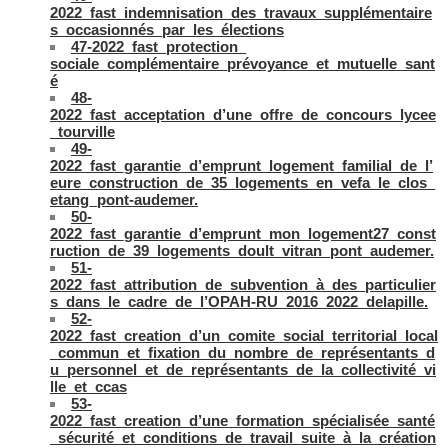
2022_fast_indemnisation_des_travaux_supplémentaire
s_occasionnés_par_les_élections
47-2022_fast_protection_
sociale_complémentaire_prévoyance_et_mutuelle_sant
é
48-
2022_fast_acceptation_d’une_offre_de_concours_lycee
_tourville
49-
2022_fast_garantie_d’emprunt_logement_familial_de_l’
eure_construction_de_35_logements_en_vefa_le_clos_
etang_pont-audemer.
50-
2022_fast_garantie_d’emprunt_mon_logement27_const
ruction_de_39_logements_doult_vitran_pont_audemer.
51-
2022_fast_attribution_de_subvention_à_des_particulier
s_dans_le_cadre_de_l’OPAH-RU_2016_2022_delapille.
52-
2022_fast_creation_d’un_comite_social_territorial_local
_commun_et_fixation_du_nombre_de_représentants_d
u_personnel_et_de_représentants_de_la_collectivité_vi
lle_et_ccas
53-
2022_fast_creation_d’une_formation_spécialisée_santé
_sécurité_et_conditions_de_travail_suite_à_la_création