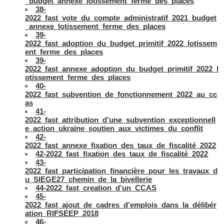
_budget_annexe_lotissement_ferme_des_places
38-
2022_fast_vote_du_compte_administratif_2021_budget
_annexe_lotissement_ferme_des_places
39-
2022_fast_adoption_du_budget_primitif_2022_lotissem
ent_ferme_des_places
39-
2022_fast_annexe_adoption_du_budget_primitif_2022_l
otissement_ferme_des_places
40-
2022_fast_subvention_de_fonctionnement_2022_au_cc
as
41-
2022_fast_attribution_d’une_subvention_exceptionnell
e_action_ukraine_soutien_aux_victimes_du_conflit
42-
2022_fast_annexe_fixation_des_taux_de_fiscalité_2022
42-2022_fast_fixation_des_taux_de_fiscalité_2022
43-
2022_fast_participation_financière_pour_les_travaux_d
u_SIEGE27_chemin_de_la_bivellerie
44-2022_fast_creation_d’un_CCAS
45-
2022_fast_ajout_de_cadres_d’emplois_dans_la_délibér
ation_RIFSEEP_2018
46-