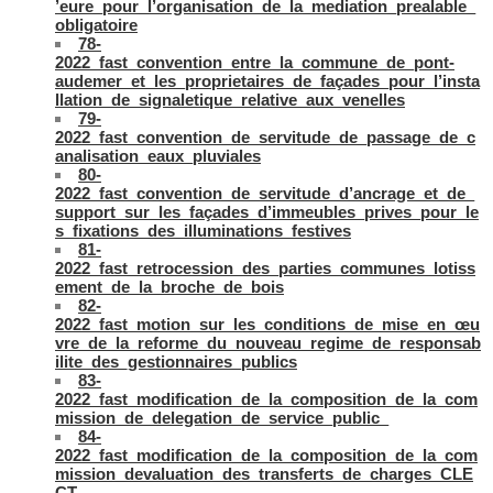
’eure_pour_l’organisation_de_la_mediation_prealable_
obligatoire
78-
2022_fast_convention_entre_la_commune_de_pont-
audemer_et_les_proprietaires_de_façades_pour_l’insta
llation_de_signaletique_relative_aux_venelles
79-
2022_fast_convention_de_servitude_de_passage_de_c
analisation_eaux_pluviales
80-
2022_fast_convention_de_servitude_d’ancrage_et_de_
support_sur_les_façades_d’immeubles_prives_pour_le
s_fixations_des_illuminations_festives
81-
2022_fast_retrocession_des_parties_communes_lotiss
ement_de_la_broche_de_bois
82-
2022_fast_motion_sur_les_conditions_de_mise_en_œu
vre_de_la_reforme_du_nouveau_regime_de_responsab
ilite_des_gestionnaires_publics
83-
2022_fast_modification_de_la_composition_de_la_com
mission_de_delegation_de_service_public_
84-
2022_fast_modification_de_la_composition_de_la_com
mission_devaluation_des_transferts_de_charges_CLE
CT.