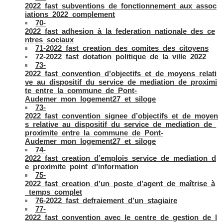
2022_fast_subventions_de_fonctionnement_aux_assoc
iations_2022_complement
70-
2022_fast_adhesion_à_la_federation_nationale_des_ce
ntres_sociaux
71-2022_fast_creation_des_comites_des_citoyens
72-2022_fast_dotation_politique_de_la_ville_2022
73-
2022_fast_convention_d’objectifs_et_de_moyens_relati
ve_au_dispositif_du_service_de_mediation_de_proximi
te_entre_la_commune_de_Pont-
Audemer_mon_logement27_et_siloge
73-
2022_fast_convention_signee_d’objectifs_et_de_moyen
s_relative_au_dispositif_du_service_de_mediation_de_
proximite_entre_la_commune_de_Pont-
Audemer_mon_logement27_et_siloge
74-
2022_fast_creation_d’emplois_service_de_mediation_d
e_proximite_point_d’information
75-
2022_fast_creation_d’un_poste_d’agent_de_maîtrise_à
_temps_complet
76-2022_fast_defraiement_d’un_stagiaire
77-
2022_fast_convention_avec_le_centre_de_gestion_de_l