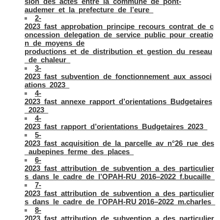
sion_des_actes_entre_la_commune_de_pont-
audemer_et_la_prefecture_de_l’eure_
2-
2023_fast_approbation_principe_recours_contrat_de_c
oncession_delegation_de_service_public_pour_creatio
n_de_moyens_de
productions_et_de_distribution_et_gestion_du_reseau
_de_chaleur_
3-
2023_fast_subvention_de_fonctionnement_aux_associ
ations_2023_
4-
2023_fast_annexe_rapport_d’orientations_Budgetaires
_2023_
4-
2023_fast_rapport_d’orientations_Budgetaires_2023_
5-
2023_fast_acquisition_de_la_parcelle_av_n°26_rue_des
_aubepines_ferme_des_places_
6-
2023_fast_attribution_de_subvention_a_des_particulier
s_dans_le_cadre_de_l’OPAH-RU_2016–2022_f.bucaille_
7-
2023_fast_attribution_de_subvention_a_des_particulier
s_dans_le_cadre_de_l’OPAH-RU 2016–2022_m.charles_
8-
2023_fast_attribution_de_subvention_a_des_particulier