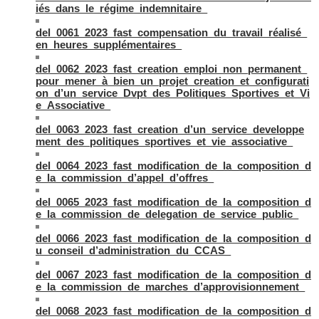
iés_dans_le_régime_indemnitaire_
del_0061_2023_fast_compensation_du_travail_réalisé_
en_heures_supplémentaires_
del_0062_2023_fast_creation_emploi_non_permanent_
pour_mener_à_bien_un_projet_creation_et_configurati
on_d’un_service_Dvpt_des_Politiques_Sportives_et_Vi
e_Associative_
del_0063_2023_fast_creation_d’un_service_developpe
ment_des_politiques_sportives_et_vie_associative_
del_0064_2023_fast_modification_de_la_composition_d
e_la_commission_d’appel_d’offres_
del_0065_2023_fast_modification_de_la_composition_d
e_la_commission_de_delegation_de_service_public_
del_0066_2023_fast_modification_de_la_composition_d
u_conseil_d’administration_du_CCAS_
del_0067_2023_fast_modification_de_la_composition_d
e_la_commission_de_marches_d’approvisionnement_
del_0068_2023_fast_modification_de_la_composition_d