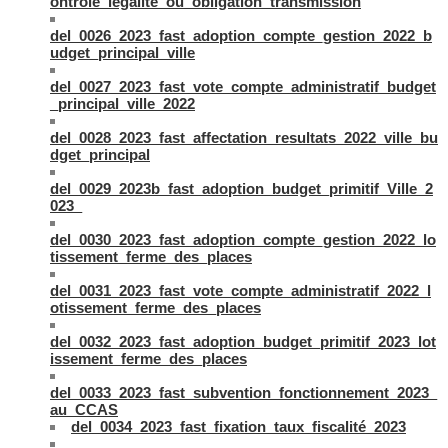
ontrôle_légalité_ou_obligation_transmission
del_0026_2023_fast_adoption_compte_gestion_2022_b
udget_principal_ville
del_0027_2023_fast_vote_compte_administratif_budget
_principal_ville_2022
del_0028_2023_fast_affectation_resultats_2022_ville_bu
dget_principal
del_0029_2023b_fast_adoption_budget_primitif_Ville_2
023_
del_0030_2023_fast_adoption_compte_gestion_2022_lo
tissement_ferme_des_places
del_0031_2023_fast_vote_compte_administratif_2022_l
otissement_ferme_des_places
del_0032_2023_fast_adoption_budget_primitif_2023_lot
issement_ferme_des_places
del_0033_2023_fast_subvention_fonctionnement_2023_
au_CCAS
del_0034_2023_fast_fixation_taux_fiscalité_2023