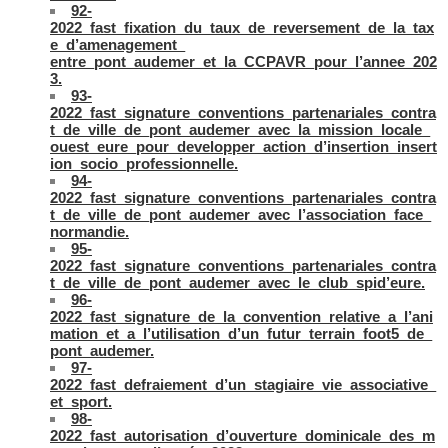
92-
2022_fast_fixation_du_taux_de_reversement_de_la_tax
e_d’amenagement_
entre_pont_audemer_et_la_CCPAVR_pour_l’annee_202
3.
93-
2022_fast_signature_conventions_partenariales_contra
t_de_ville_de_pont_audemer_avec_la_mission_locale_
ouest_eure_pour_developper_action_d’insertion_insert
ion_socio_professionnelle.
94-
2022_fast_signature_conventions_partenariales_contra
t_de_ville_de_pont_audemer_avec_l’association_face_
normandie.
95-
2022_fast_signature_conventions_partenariales_contra
t_de_ville_de_pont_audemer_avec_le_club_spid’eure.
96-
2022_fast_signature_de_la_convention_relative_a_l’ani
mation_et_a_l’utilisation_d’un_futur_terrain_foot5_de_
pont_audemer.
97-
2022_fast_defraiement_d’un_stagiaire_vie_associative_
et_sport.
98-
2022_fast_autorisation_d’ouverture_dominicale_des_m