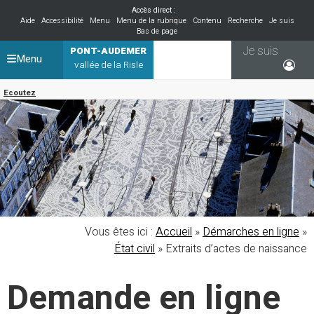
Accès direct :
Aide
Accessibilité
Menu
Menu de la rubrique
Contenu
Recherche
Je suis
Bas de page
Je suis
PONT-AUDEMER
Menu
vallée de la Risle
Ecoutez
Vous êtes ici :
Accueil
»
Démarches en ligne
»
État civil
»
Extraits d’actes de naissance
Demande en ligne