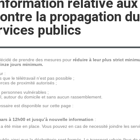
nformation relative au
 contre la propagation 
rvices publics
 décidé de prendre des mesures pour
réduire à leur plus strict mini
uinze jours minimum.
r :
 que le télétravail n’est pas possible ;
ces de proximité autorisés ;
s personnes vulnérables ;
uel, autour du domicile et sans aucun rassemblement.
cessaire est disponible sur cette page :
ars à 12h00 et jusqu’à nouvelle information
:
a été mise en place. Vous pouvez en cas de necessité joindre les servi
ic ainsi que la déchetterie sont fermés. Le transport urbain (bus de v