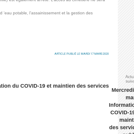
d ‘eau potable, l’assainissement et la gestion des
ARTICLE PUBLIÉ LE MARDI 17 MARS 2020
Actu
suiv
gation du COVID-19 et maintien des services
Mercredi
mar
Informati
COVID-19
maint
des servi