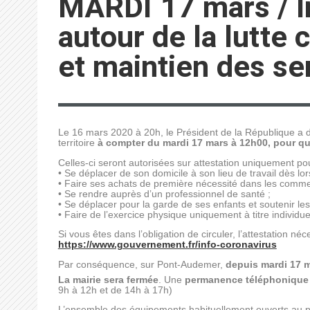
MARDI 17 mars / I
autour de la lutte
et maintien des se
Le 16 mars 2020 à 20h, le Président de la République a
territoire
à compter du mardi 17 mars à 12h00, pour q
Celles-ci seront autorisées sur attestation uniquement pou
• Se déplacer de son domicile à son lieu de travail dès lors
• Faire ses achats de première nécessité dans les commer
• Se rendre auprès d’un professionnel de santé ;
• Se déplacer pour la garde de ses enfants et soutenir le
• Faire de l’exercice physique uniquement à titre individ
Si vous êtes dans l’obligation de circuler, l’attestation né
https://www.gouvernement.fr/in
fo-coronavirus
Par conséquence, sur Pont-Audemer,
depuis mardi 17 m
La mairie sera fermée
. Une
permanence téléphonique
9h à 12h et de 14h à 17h)
L’ensemble des équipements habituellement ouverts au publ