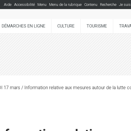
Aide
Accessibilité
Menu
Menu de la rubrique
Contenu
Recherche
Je suis
DÉMARCHES EN LIGNE
CULTURE
TOURISME
TRAVA
17 mars / Information relative aux mesures autour de la lutte c