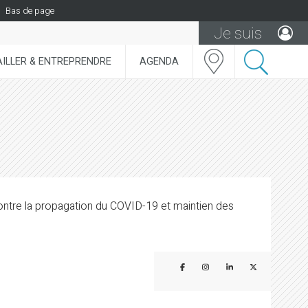
Bas de page
Je suis
ILLER & ENTREPRENDRE
AGENDA
ontre la propagation du COVID-19 et maintien des
Partager sur Facebook
Partager sur Instagram
Partager sur Linke
Partager sur 