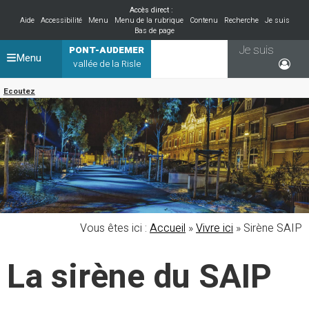
Accès direct :
Aide
Accessibilité
Menu
Menu de la rubrique
Contenu
Recherche
Je suis
Bas de page
Je suis
PONT-AUDEMER
Menu
vallée de la Risle
Ecoutez
Vous êtes ici :
Accueil
»
Vivre ici
»
Sirène SAIP
La sirène du SAIP