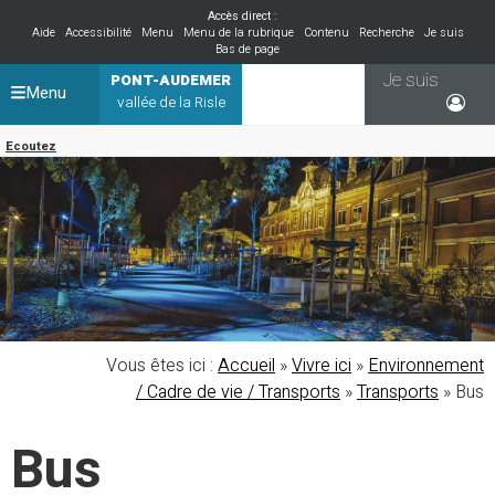
Accès direct :
Aide
Accessibilité
Menu
Menu de la rubrique
Contenu
Recherche
Je suis
Bas de page
Je suis
PONT-AUDEMER
Menu
vallée de la Risle
Ecoutez
Vous êtes ici :
Accueil
»
Vivre ici
»
Environnement
/ Cadre de vie / Transports
»
Transports
»
Bus
Bus