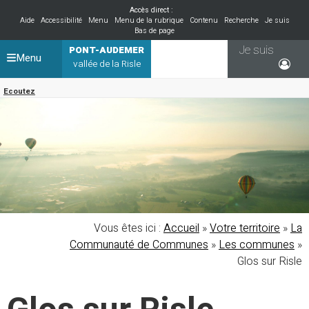
Accès direct :
Aide
Accessibilité
Menu
Menu de la rubrique
Contenu
Recherche
Je suis
Bas de page
Je suis
PONT-AUDEMER
Menu
vallée de la Risle
Ecoutez
Vous êtes ici :
Accueil
»
Votre territoire
»
La
Communauté de Communes
»
Les communes
»
Glos sur Risle