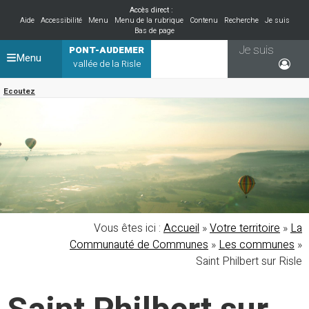
Accès direct :
Aide
Accessibilité
Menu
Menu de la rubrique
Contenu
Recherche
Je suis
Bas de page
Je suis
PONT-AUDEMER
Menu
vallée de la Risle
Ecoutez
Vous êtes ici :
Accueil
»
Votre territoire
»
La
Communauté de Communes
»
Les communes
»
Saint Philbert sur Risle