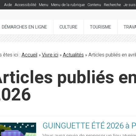
Aide
Accessibilité
Menu
Menu de la rubrique
Contenu
Recherche
Je suis
DÉMARCHES EN LIGNE
CULTURE
TOURISME
TRAVA
 êtes ici :
Accueil
»
Vivre ici
»
Actualités
» Articles publiés en avr
rticles publiés en
2026
GUINGUETTE ÉTÉ 2026 à
Vous avez envie de proposer un lieu atypiqu