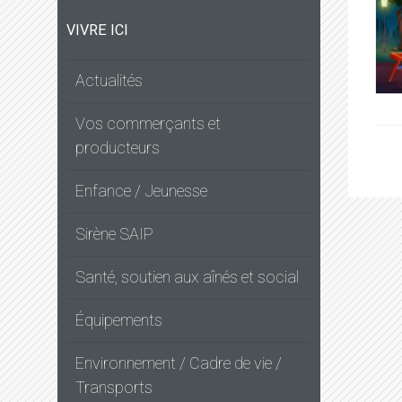
VIVRE ICI
Actualités
Vos commerçants et
producteurs
Enfance / Jeunesse
Sirène SAIP
Santé, soutien aux aînés et social
Équipements
Environnement / Cadre de vie /
Transports