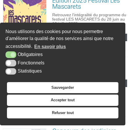
Édition 2025 Festival Les
Mascarets
Retrouvez l'intégralité du programme du
festival LES MASCARETS du 28 juin au
13 juillet 2025 : ...
ARTICLE PUBLIÉ LE
MERCREDI 2 JUILLET 2025
Nous utilisons des cookies pour nous permettre
En savoir +
d'améliorer la qualité de nos services ainsi que notre
accessibilité.
En savoir plus
Obligatoires
Fonctionnels
Barbecues Citoyens 2025
Statistiques
ARTICLE PUBLIÉ LE LUNDI 16 JUIN 2025
En savoir +
Sauvegarder
Accepter tout
Refuser tout