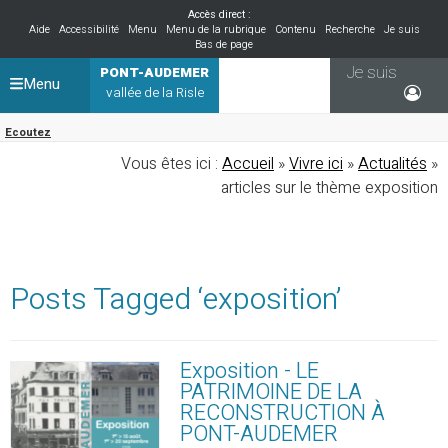
Accès direct :
Aide
Accessibilité
Menu
Menu de la rubrique
Contenu
Recherche
Je suis
Bas de page
Je suis
PONT-AUDEMER
Menu
vallée de la Risle
Ecoutez
Vous êtes ici :
Accueil
»
Vivre ici
»
Actualités
»
articles sur le thème exposition
Posts Tagged ‘exposition’
Exposition - LE
PATRIMOINE DE LA
RECONSTRUCTION À
PONT-AUDEMER