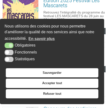
Édition 2025 Festival Les
Mascarets
Retrouvez l'intégralité du programme du
festival LES MASCARETS du 28 juin au
13 juillet 2025 : ...
ARTICLE PUBLIÉ LE
MERCREDI 2 JUILLET 2025
Nous utilisons des cookies pour nous permettre
En savoir +
d'améliorer la qualité de nos services ainsi que notre
accessibilité.
En savoir plus
Obligatoires
Fonctionnels
Barbecues Citoyens 2025
Statistiques
ARTICLE PUBLIÉ LE LUNDI 16 JUIN 2025
En savoir +
Sauvegarder
Accepter tout
Refuser tout