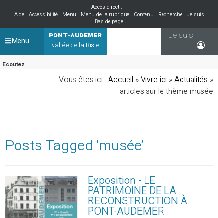
Accès direct :
Aide
Accessibilité
Menu
Menu de la rubrique
Contenu
Recherche
Je suis
Bas de page
Je suis
PONT-AUDEMER
Menu
vallée de la Risle
Ecoutez
Vous êtes ici :
Accueil
»
Vivre ici
»
Actualités
»
articles sur le thème musée
Posts Tagged ‘musée’
Exposition - LE
PATRIMOINE DE LA
RECONSTRUCTION À
PONT-AUDEMER